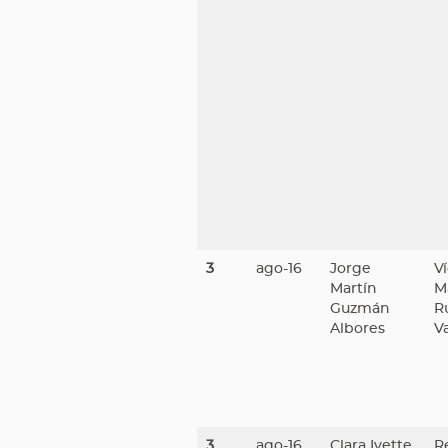
3
ago-16
Jorge
Ví
Martín
M
Guzmán
R
Albores
V
3
ago-16
Clara Ivette
R