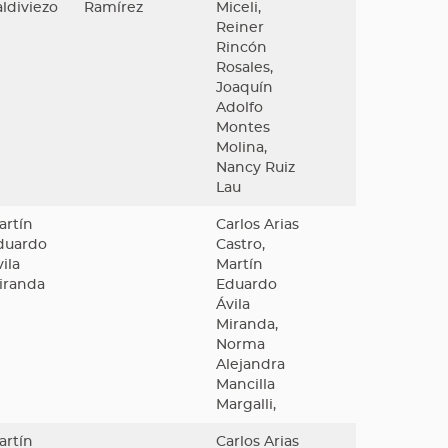
aldiviezo
Ramírez
Miceli,
Reiner
Rincón
Rosales,
Joaquín
Adolfo
Montes
Molina,
Nancy Ruiz
Lau
artín
Carlos Arias
duardo
Castro,
ila
Martín
iranda
Eduardo
Ávila
Miranda,
Norma
Alejandra
Mancilla
Margalli,
artín
Carlos Arias