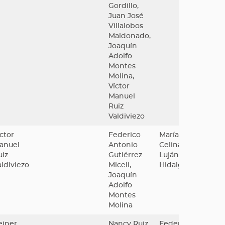
Gordillo,
Juan José
Villalobos
Maldonado,
Joaquín
Adolfo
Montes
Molina,
Víctor
Manuel
Ruiz
Valdiviezo
ctor
Federico
María
anuel
Antonio
Celina
uiz
Gutiérrez
Luján
aldiviezo
Miceli,
Hidalgo
Joaquín
Adolfo
Montes
Molina
einer
Nancy Ruiz
Federico