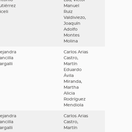
utiérrez
Manuel
celi
Ruiz
Valdiviezo,
Joaquín
Adolfo
Montes
Molina
lejandra
Carlos Arias
ancilla
Castro,
argalli
Martín
Eduardo
Ávila
Miranda,
Martha
Alicia
Rodríguez
Mendiola
lejandra
Carlos Arias
ancilla
Castro,
argalli
Martín