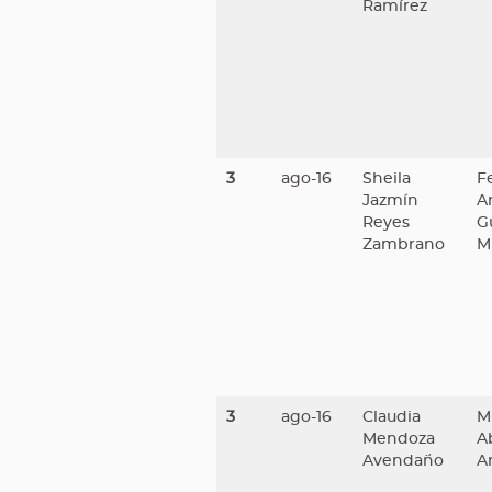
Ramírez
3
ago-16
Sheila
F
Jazmín
A
Reyes
G
Zambrano
Mi
3
ago-16
Claudia
M
Mendoza
A
Avendaño
A