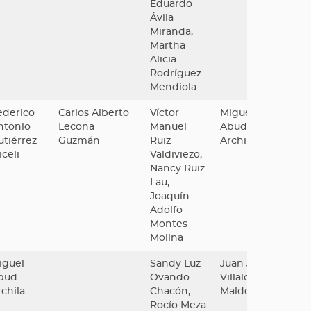
Eduardo
Ávila
Miranda,
Martha
Alicia
Rodríguez
Mendiola
ederico
Carlos Alberto
Víctor
Miguel
ntonio
Lecona
Manuel
Abud
utiérrez
Guzmán
Ruiz
Archila
celi
Valdiviezo,
Nancy Ruiz
Lau,
Joaquín
Adolfo
Montes
Molina
iguel
Sandy Luz
Juan José
bud
Ovando
Villalobos
rchila
Chacón,
Maldonado
Rocío Meza