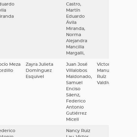
duardo
Castro,
ila
Martín
iranda
Eduardo
Ávila
Miranda,
Norma
Alejandra
Mancilla
Margalli,
ocío Meza
Zayra Julieta
Juan José
Víctor
ordillo
Domínguez
Villalobos
Manuel
Esquivel
Maldonado,
Ruíz
Samuel
Valdiviezo
Enciso
Sáenz,
Federico
Antonio
Gutiérrez
Miceli
ederico
Nancy Ruiz
ntonio
Lau, Víctor