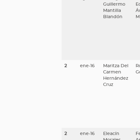
Guillermo
E
Mantilla
Áv
Blandón
M
2
ene-16
Maritza Del
R
Carmen
G
Hernández
Cruz
2
ene-16
Eleacín
F
Morales
A