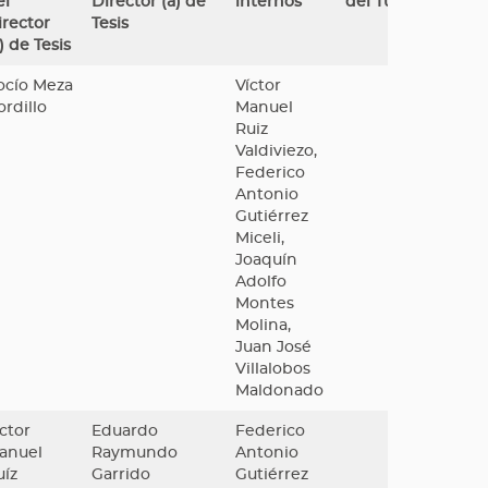
el
Director (a) de
internos
del Tutor
irector
Tesis
) de Tesis
ocío Meza
Víctor
ordillo
Manuel
Ruiz
Valdiviezo,
Federico
Antonio
Gutiérrez
Miceli,
Joaquín
Adolfo
Montes
Molina,
Juan José
Villalobos
Maldonado
ctor
Eduardo
Federico
anuel
Raymundo
Antonio
uíz
Garrido
Gutiérrez