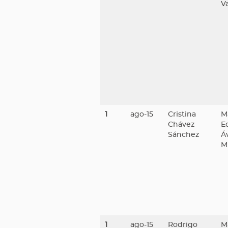
V
1
ago-15
Cristina
M
Chávez
E
Sánchez
Áv
M
1
ago-15
Rodrigo
M