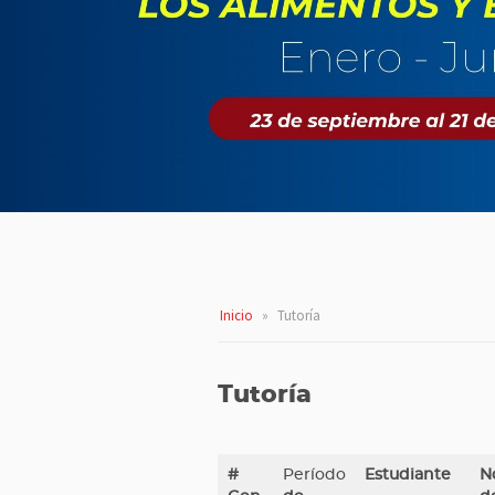
Inicio
»
Tutoría
Tutoría
#
Período
Estudiante
N