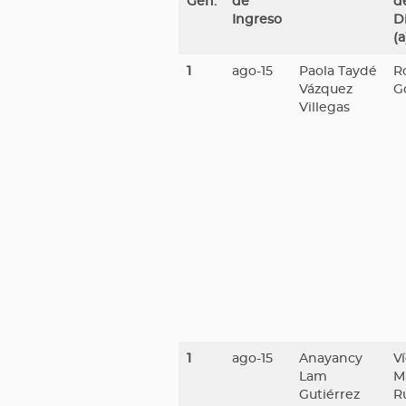
Gen.
de
d
Ingreso
D
(a
1
ago-15
Paola Taydé
R
Vázquez
G
Villegas
1
ago-15
Anayancy
Ví
Lam
M
Gutiérrez
R