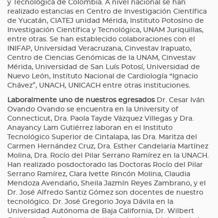
y Tecnológica de Colombia. A nivel nacional se han
realizado estancias en Centro de Investigación Científica
de Yucatán, CIATEJ unidad Mérida, Instituto Potosino de
Investigación Científica y Tecnológica, UNAM Juriquillas,
entre otras. Se han establecido colaboraciones con el
INIFAP, Universidad Veracruzana, Cinvestav Irapuato,
Centro de Ciencias Genómicas de la UNAM, Cinvestav
Mérida, Universidad de San Luís Potosí, Universidad de
Nuevo León, Instituto Nacional de Cardiología “Ignacio
Chávez”, UNACH, UNICACH entre otras instituciones.
Laboralmente uno de nuestros egresados
Dr. Cesar Iván
Ovando Ovando se encuentra en la University of
Connecticut, Dra. Paola Tayde Vázquez Villegas y Dra.
Anayancy Lam Gutiérrez laboran en el Instituto
Tecnológico Superior de Cintalapa, las Dra. Maritza del
Carmen Hernández Cruz, Dra. Esther Candelaria Martínez
Molina, Dra. Rocío del Pilar Serrano Ramírez en la UNACH.
Han realizado posdoctorado las Doctoras Rocío del Pilar
Serrano Ramírez, Clara Ivette Rincón Molina, Claudia
Mendoza Avendaño, Sheila Jazmín Reyes Zambrano, y el
Dr. José Alfredo Santiz Gómez son docentes de nuestro
tecnológico. Dr. José Gregorio Joya Dávila en la
Universidad Autónoma de Baja California, Dr. Wilbert