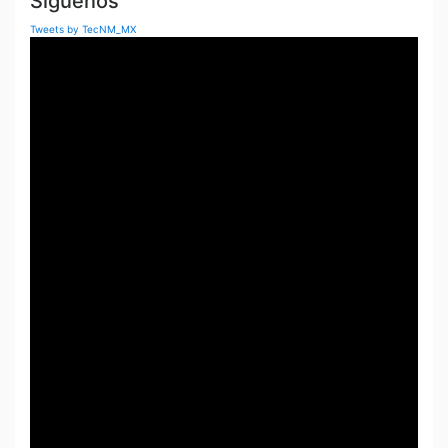
Síguenos
Tweets by TecNM_MX