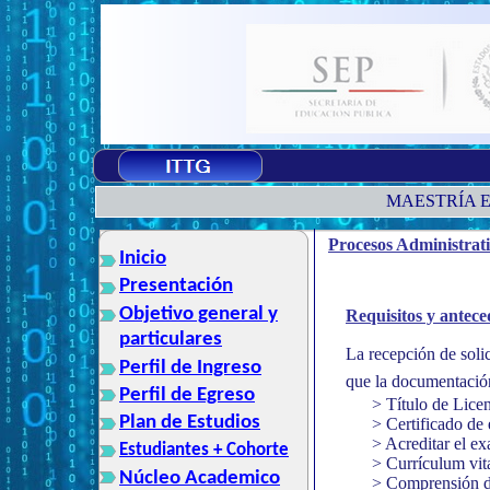
MAESTRÍA E
Procesos Administrat
Inicio
Presentación
Objetivo general y
Requisitos y antece
particulares
La recepción de solic
Perfil de Ingreso
que la documentación 
Perfil de Egreso
> Título de Licen
Plan de Estudios
> Certificado de
> Acreditar el
Estudiantes + Cohorte
> Currículum vi
Núcleo Academico
> Comprensión del