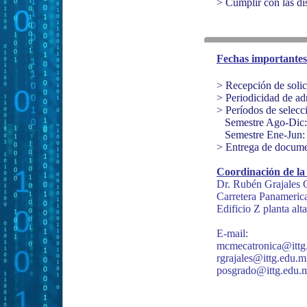
> Cumplir con las di
Fechas importantes
> Recepción de solic
> Periodicidad de ad
> Períodos de selecci
Semestre Ago-Dic: 
Semestre Ene-Jun: 
> Entrega de docume
Coordinación de la
Dr. Rubén Grajales 
Carretera Panameric
Edificio Z planta alt
E-mail:
mcmecatronica@ittg
rgrajales@ittg.edu.
posgrado@ittg.edu.