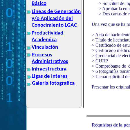
Básico
> Solicitud de i
> Aprobar la ent
Lineas de Generación
> Dos cartas de 
y/o Aplicación del
Una vez que se ha no
Conocimiento LGAC
Productividad
> Acta de nacimient
Academica
> Título de licenciat
> Certificado de estu
Vinculación
> Certificado médico
Procesos
> Credencial de elec
> CURP
Administrativos
> Comprobante de d
Infraestructura
> 6 fotografías tamañ
Ligas de Interes
> Llenar solicitud d
Galeria fotografica
Presentar los origin
Requisitos de la p