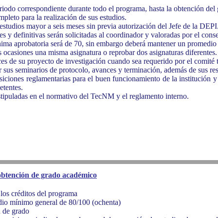
eriodo correspondiente durante todo el programa, hasta la obtención del
pleto para la realización de sus estudios.
studios mayor a seis meses sin previa autorización del Jefe de la DEPI
es y definitivas serán solicitadas al coordinador y valoradas por el co
nima aprobatoria será de 70, sin embargo deberá mantener un promedio
 ocasiones una misma asignatura o reprobar dos asignaturas diferentes.
es de su proyecto de investigación cuando sea requerido por el comité tut
r sus seminarios de protocolo, avances y terminación, además de sus res
siciones reglamentarias para el buen funcionamiento de la institución y
etentes.
tipuladas en el normativo del TecNM y el reglamento interno.
 obtención de grado académico
los créditos del programa
io mínimo general de 80/100 (ochenta)
 de grado