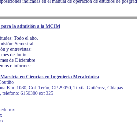
sposiciones indicadas en el manual de operación de estudios de posgr
 para la admisión a la MCIM
itudes: Todo el año.
misión: Semestral
ón y entrevistas:
mes de Junio
mes de Diciembre
ntos e informes:
 Maestría en Ciencias en Ingeniería Mecatrónica
Coutiño
ana Km. 1080, Col. Terán, CP 29050, Tuxtla Gutiérrez, Chiapas
a, telefono: 6150380 ext 325
.edu.mx
mx
mx