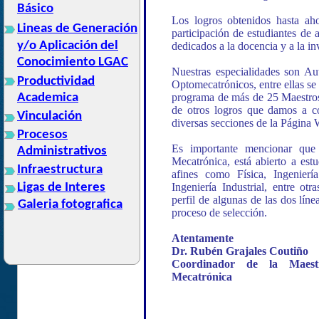
Básico
Los logros obtenidos hasta aho
Lineas de Generación
participación de estudiantes de 
y/o Aplicación del
dedicados a la docencia y a la in
Conocimiento LGAC
Nuestras especialidades son Au
Productividad
Optomecatrónicos, entre ellas se 
Academica
programa de más de 25 Maestros
de otros logros que damos a co
Vinculación
diversas secciones de la Página
Procesos
Es importante mencionar que
Administrativos
Mecatrónica, está abierto a est
Infraestructura
afines como Física, Ingenierí
Ligas de Interes
Ingeniería Industrial, entre ot
perfil de algunas de las dos líne
Galeria fotografica
proceso de selección.
Atentamente
Dr. Rubén Grajales Coutiño
Coordinador de la Maestr
Mecatrónica